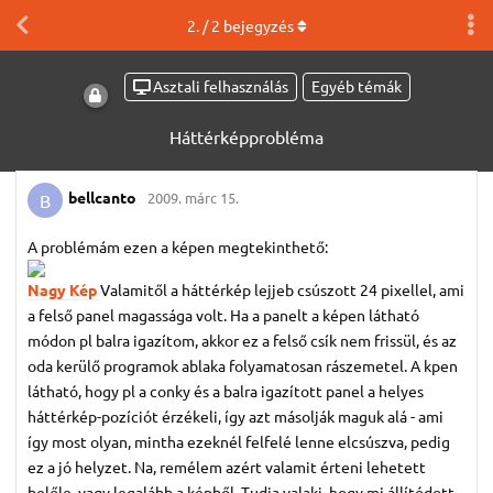
2
. /
2
bejegyzés
Asztali felhasználás
Egyéb témák
Háttérképprobléma
bellcanto
2009. márc 15.
B
A problémám ezen a képen megtekinthető:
Nagy Kép
Valamitől a háttérkép lejjeb csúszott 24 pixellel, ami
a felső panel magassága volt. Ha a panelt a képen látható
módon pl balra igazítom, akkor ez a felső csík nem frissül, és az
oda kerülő programok ablaka folyamatosan rászemetel. A kpen
látható, hogy pl a conky és a balra igazított panel a helyes
háttérkép-pozíciót érzékeli, így azt másolják maguk alá - ami
így most olyan, mintha ezeknél felfelé lenne elcsúszva, pedig
ez a jó helyzet. Na, remélem azért valamit érteni lehetett
belőle, vagy legalább a képből. Tudja valaki, hogy mi állítódott