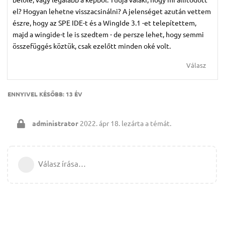
el? Hogyan lehetne visszacsinálni? A jelenséget azután vettem
észre, hogy az SPE IDE-t és a WingIde 3.1 -et telepítettem,
majd a wingide-t le is szedtem - de persze lehet, hogy semmi
összefüggés köztük, csak ezelőtt minden oké volt.
Válasz
ENNYIVEL KÉSŐBB:
13 ÉV
administrator
2022. ápr 18.
lezárta a témát.
Válasz írása…