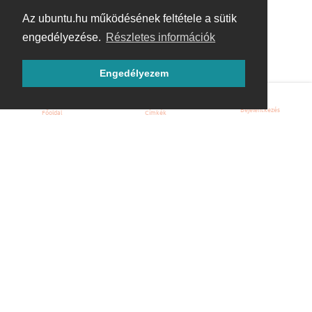
Az ubuntu.hu működésének feltétele a sütik
engedélyezése.
Részletes információk
Engedélyezem
Bejelentkezés
Főoldal
Címkék
Kezdőoldal
Blog
ÁSZF
Szabályzat
Kapcsolat
ubuntu.hu :: Magyar Ubuntu Közösség
© 2007 – 2026