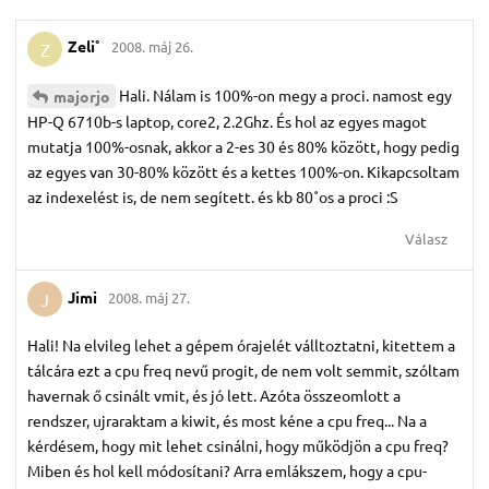
Zeli˚
2008. máj 26.
Z
Hali. Nálam is 100%-on megy a proci. namost egy
majorjo
HP-Q 6710b-s laptop, core2, 2.2Ghz. És hol az egyes magot
mutatja 100%-osnak, akkor a 2-es 30 és 80% között, hogy pedig
az egyes van 30-80% között és a kettes 100%-on. Kikapcsoltam
az indexelést is, de nem segített. és kb 80˚os a proci :S
Válasz
Jimi
2008. máj 27.
J
Hali! Na elvileg lehet a gépem órajelét válltoztatni, kitettem a
tálcára ezt a cpu freq nevű progit, de nem volt semmit, szóltam
havernak ő csinált vmit, és jó lett. Azóta összeomlott a
rendszer, ujraraktam a kiwit, és most kéne a cpu freq... Na a
kérdésem, hogy mit lehet csinálni, hogy működjön a cpu freq?
Miben és hol kell módosítani? Arra emlákszem, hogy a cpu-