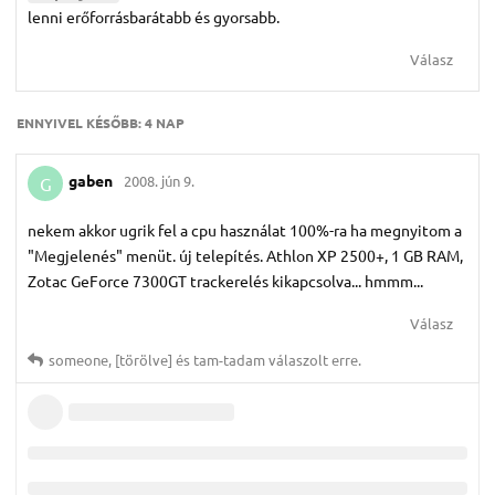
lenni erőforrásbarátabb és gyorsabb.
Válasz
ENNYIVEL KÉSŐBB:
4 NAP
gaben
2008. jún 9.
G
nekem akkor ugrik fel a cpu használat 100%-ra ha megnyitom a
"Megjelenés" menüt. új telepítés. Athlon XP 2500+, 1 GB RAM,
Zotac GeForce 7300GT trackerelés kikapcsolva... hmmm...
Válasz
someone
,
[törölve]
és
tam-tadam
válaszolt erre.