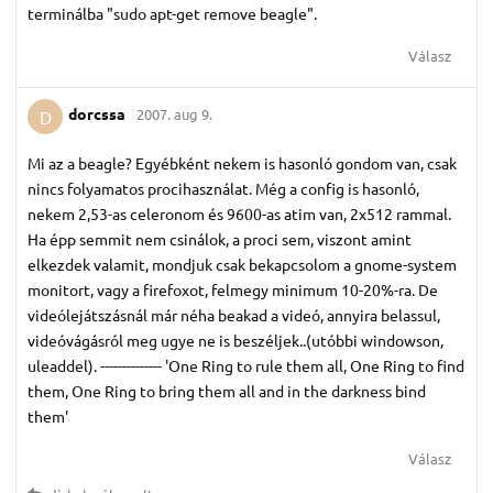
terminálba "sudo apt-get remove beagle".
Válasz
dorcssa
2007. aug 9.
D
Mi az a beagle? Egyébként nekem is hasonló gondom van, csak
nincs folyamatos procihasználat. Még a config is hasonló,
nekem 2,53-as celeronom és 9600-as atim van, 2x512 rammal.
Ha épp semmit nem csinálok, a proci sem, viszont amint
elkezdek valamit, mondjuk csak bekapcsolom a gnome-system
monitort, vagy a firefoxot, felmegy minimum 10-20%-ra. De
videólejátszásnál már néha beakad a videó, annyira belassul,
videóvágásról meg ugye ne is beszéljek..(utóbbi windowson,
uleaddel). -------------- 'One Ring to rule them all, One Ring to find
them, One Ring to bring them all and in the darkness bind
them'
Válasz