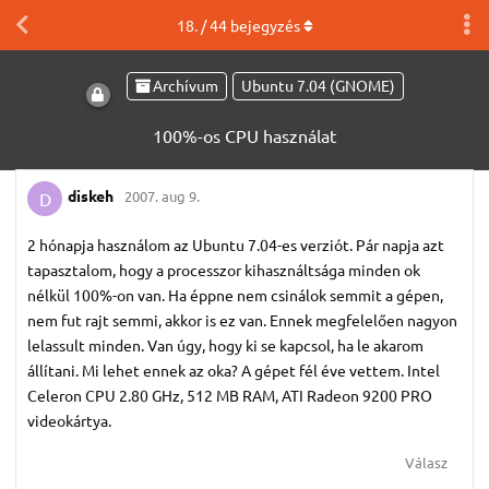
18
. /
44
bejegyzés
Archívum
Ubuntu 7.04 (GNOME)
100%-os CPU használat
diskeh
2007. aug 9.
D
2 hónapja használom az Ubuntu 7.04-es verziót. Pár napja azt
tapasztalom, hogy a processzor kihasználtsága minden ok
nélkül 100%-on van. Ha éppne nem csinálok semmit a gépen,
nem fut rajt semmi, akkor is ez van. Ennek megfelelően nagyon
lelassult minden. Van úgy, hogy ki se kapcsol, ha le akarom
állítani. Mi lehet ennek az oka? A gépet fél éve vettem. Intel
Celeron CPU 2.80 GHz, 512 MB RAM, ATI Radeon 9200 PRO
videokártya.
Válasz