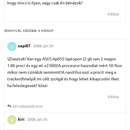
hogy nincs is ilyen, vagy csak én bénázok?
Válasz
ENNYIVEL KÉSŐBB:
4 HÓNAP
sapi87
2008. jan 29.
S
SZiasztok! Van egy ASUS Ap055 laptopon (2 gb ram 2 magos
1.86 proci és egy ati x2300)!A proceszor használat mért 50 %os
mikor nem csinálok semmmit!A nauitilus eszi a procit meg a
trackerd!melyik mi célt szolgál és hogy lehet kikapcsolni őket
ha feleslegesek? köszi
Válasz
kiri
válaszolt erre.
kiri
2008. jan 29.
K