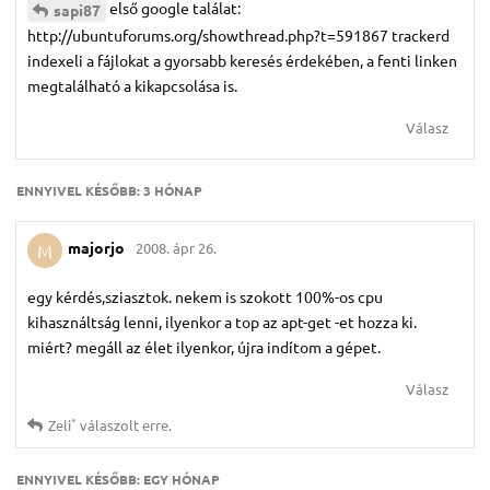
első google találat:
sapi87
http://ubuntuforums.org/showthread.php?t=591867 trackerd
indexeli a fájlokat a gyorsabb keresés érdekében, a fenti linken
megtalálható a kikapcsolása is.
Válasz
ENNYIVEL KÉSŐBB:
3 HÓNAP
majorjo
2008. ápr 26.
M
egy kérdés,sziasztok. nekem is szokott 100%-os cpu
kihasználtság lenni, ilyenkor a top az apt-get -et hozza ki.
miért? megáll az élet ilyenkor, újra indítom a gépet.
Válasz
Zeli˚
válaszolt erre.
ENNYIVEL KÉSŐBB:
EGY HÓNAP