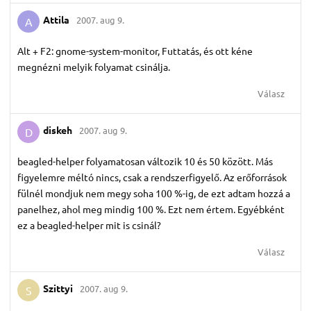
Attila
2007. aug 9.
A
Alt + F2: gnome-system-monitor, Futtatás, és ott kéne
megnézni melyik folyamat csinálja.
Válasz
diskeh
2007. aug 9.
D
beagled-helper folyamatosan változik 10 és 50 között. Más
figyelemre méltó nincs, csak a rendszerfigyelő. Az erőforrások
fülnél mondjuk nem megy soha 100 %-ig, de ezt adtam hozzá a
panelhez, ahol meg mindig 100 %. Ezt nem értem. Egyébként
ez a beagled-helper mit is csinál?
Válasz
Szittyi
2007. aug 9.
S