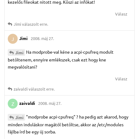
kezelős fileokat nitott meg. Köszi az infókat!
Válasz
Jimi
válaszolt erre.
Jimi
2008. máj 27.
J
Na modprobe-val kéne a acpi-cpufreq modult
Jimi
betöltenem, ennyire emlékszek, csak ezt hogy kne
megvalósítani?
Válasz
zaivaldi
válaszolt erre.
zaivaldi
2008. máj 27.
Z
"modprobe acpi-cpufreq" ? ha pedig azt akarod, hogy
Jimi
minden induláskor magától betöltse, akkor az /etc/modules
fájlba írd be egy új sorba.