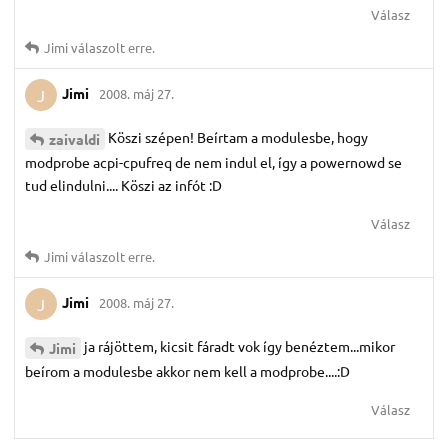
Válasz
Jimi
válaszolt erre.
Jimi
2008. máj 27.
J
Köszi szépen! Beírtam a modulesbe, hogy
zaivaldi
modprobe acpi-cpufreq de nem indul el, így a powernowd se
tud elindulni.... Köszi az infót :D
Válasz
Jimi
válaszolt erre.
Jimi
2008. máj 27.
J
ja rájöttem, kicsit fáradt vok így benéztem...mikor
Jimi
beírom a modulesbe akkor nem kell a modprobe....:D
Válasz