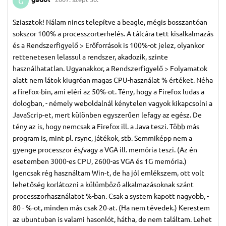
G
Sziasztok! Nálam nincs telepítve a beagle, mégis bosszantóan
sokszor 100% a processzorterhelés. A tálcára tett kisalkalmazás
és a Rendszerfigyelő > Erőforrások is 100%-ot jelez, olyankor
rettenetesen lelassul a rendszer, akadozik, szinte
használhatatlan. Ugyanakkor, a Rendszerfigyelő > Folyamatok
alatt nem látok kiugróan magas CPU-használat % értéket. Néha
a firefox-bin, ami eléri az 50%-ot. Tény, hogy a Firefox ludas a
dologban, - némely weboldalnál kénytelen vagyok kikapcsolni a
JavaScrip-et, mert különben egyszerűen lefagy az egész. De
tény az is, hogy nemcsak a Firefox ill. a Java teszi. Több más
program is, mint pl. rsync, játékok, stb. Semmiképp nem a
gyenge processzor és/vagy a VGA ill. memória teszi. (Az én
esetemben 3000-es CPU, 2600-as VGA és 1G memória.)
Igencsak rég használtam Win-t, de ha jól emlékszem, ott volt
lehetőség korlátozni a külümböző alkalmazásoknak szánt
processzorhasználatot %-ban. Csak a system kapott nagyobb, -
80 - %-ot, minden más csak 20-at. (Ha nem tévedek.) Kerestem
az ubuntuban is valami hasonlót, hátha, de nem találtam. Lehet