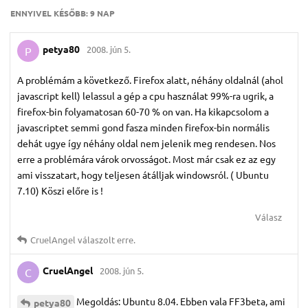
ENNYIVEL KÉSŐBB:
9 NAP
petya80
2008. jún 5.
P
A problémám a következő. Firefox alatt, néhány oldalnál (ahol
javascript kell) lelassul a gép a cpu használat 99%-ra ugrik, a
firefox-bin folyamatosan 60-70 % on van. Ha kikapcsolom a
javascriptet semmi gond fasza minden firefox-bin normális
dehát ugye így néhány oldal nem jelenik meg rendesen. Nos
erre a problémára várok orvosságot. Most már csak ez az egy
ami visszatart, hogy teljesen átálljak windowsról. ( Ubuntu
7.10) Köszi előre is !
Válasz
CruelAngel
válaszolt erre.
CruelAngel
2008. jún 5.
C
Megoldás: Ubuntu 8.04. Ebben vala FF3beta, ami
petya80