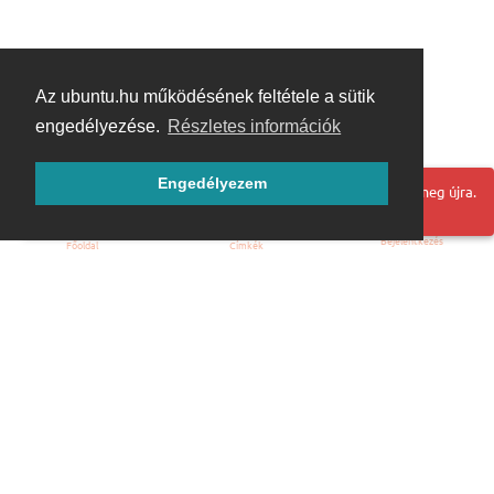
Az ubuntu.hu működésének feltétele a sütik
engedélyezése.
Részletes információk
Engedélyezem
Hoppá! Valami hiba történt. Frissítse az oldalt és próbálja meg újra.
Bejelentkezés
Főoldal
Címkék
Kezdőoldal
Blog
ÁSZF
Szabályzat
Kapcsolat