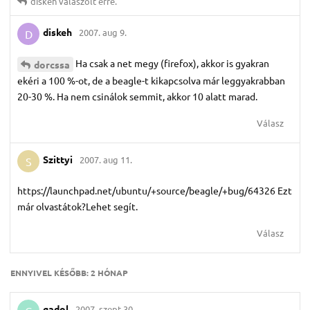
diskeh
válaszolt erre.
diskeh
2007. aug 9.
D
Ha csak a net megy (firefox), akkor is gyakran
dorcssa
ekéri a 100 %-ot, de a beagle-t kikapcsolva már leggyakrabban
20-30 %. Ha nem csinálok semmit, akkor 10 alatt marad.
Válasz
Szittyi
2007. aug 11.
S
https://launchpad.net/ubuntu/+source/beagle/+bug/64326 Ezt
már olvastátok?Lehet segít.
Válasz
ENNYIVEL KÉSŐBB:
2 HÓNAP
gadol
2007. szept 30.