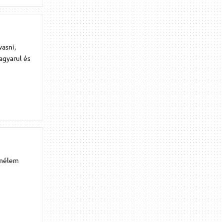
vasni,
agyarul és
remélem