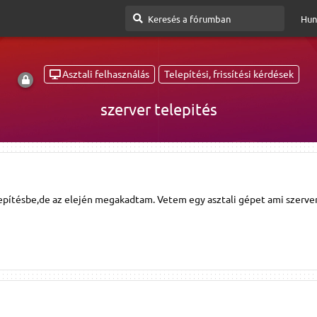
Hun
Asztali felhasználás
Telepítési, frissítési kérdések
szerver telepités
elepítésbe,de az elején megakadtam. Vetem egy asztali gépet ami szerve