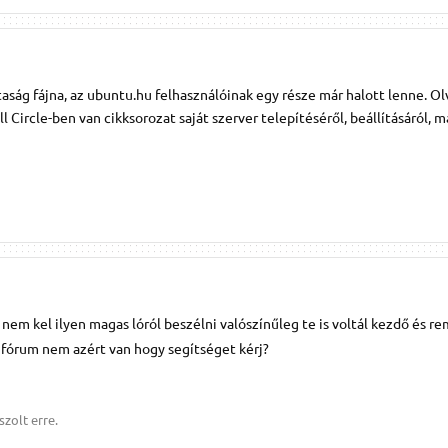
aság fájna, az ubuntu.hu felhasználóinak egy része már halott lenne. Ol
 Circle-ben van cikksorozat saját szerver telepítéséről, beállításáról, m
e nem kel ilyen magas lóról beszélni valószínűleg te is voltál kezdő és 
 a fórum nem azért van hogy segítséget kérj?
zolt erre.