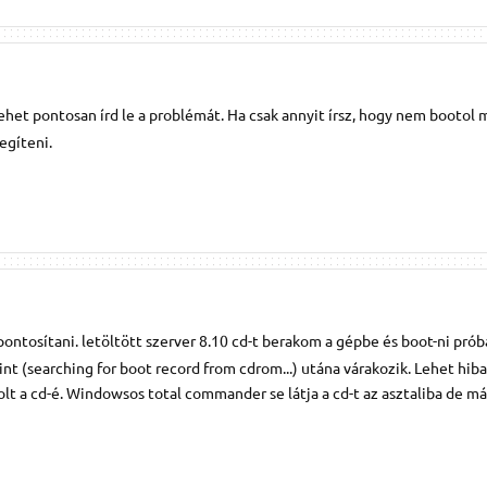
het pontosan írd le a problémát. Ha csak annyit írsz, hogy nem bootol
egíteni.
ntosítani. letöltött szerver 8.10 cd-t berakom a gépbe és boot-ni pró
t (searching for boot record from cdrom...) utána várakozik. Lehet hiba
t a cd-é. Windowsos total commander se látja a cd-t az asztaliba de má