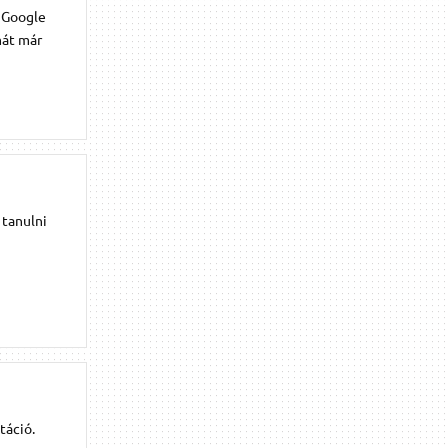
a Google
mát már
 tanulni
táció.