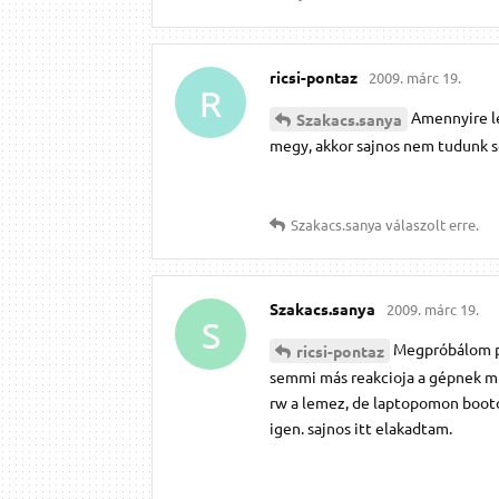
ricsi-pontaz
2009. márc 19.
R
Amennyire le
Szakacs.​sanya
megy, akkor sajnos nem tudunk s
Szakacs.​sanya
válaszolt erre.
Szakacs.​sanya
2009. márc 19.
S
Megpróbálom po
ricsi-pontaz
semmi más reakcioja a gépnek min
rw a lemez, de laptopomon bootol
igen. sajnos itt elakadtam.