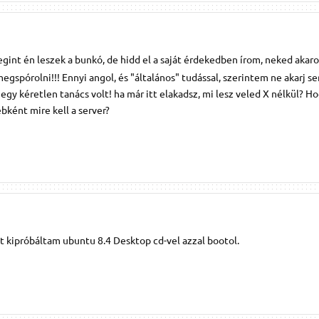
gint én leszek a bunkó, de hidd el a saját érdekedben írom, neked akar
megspórolni!!! Ennyi angol, és "általános" tudással, szerintem ne akarj se
 egy kéretlen tanács volt! ha már itt elakadsz, mi lesz veled X nélkül? H
bként mire kell a server?
et kipróbáltam ubuntu 8.4 Desktop cd-vel azzal bootol.