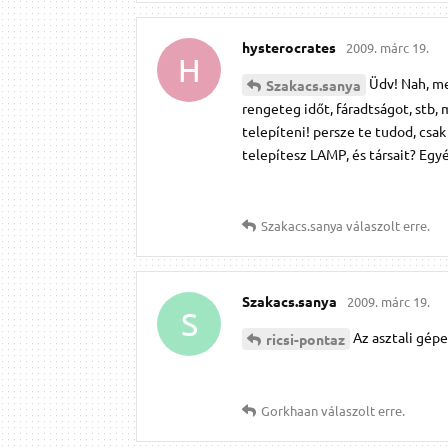
hysterocrates
2009. márc 19.
H
Üdv! Nah, me
Szakacs.​sanya
rengeteg időt, fáradtságot, stb, 
telepíteni! persze te tudod, csak
telepítesz LAMP, és társait? Egyé
Szakacs.​sanya
válaszolt erre.
Szakacs.​sanya
2009. márc 19.
S
Az asztali gép
ricsi-pontaz
Gorkhaan
válaszolt erre.