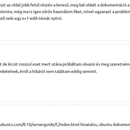
zt az oldal jobb felső részén a kereső, meg bal oldalt a dokumentáció 
 eleinte, még ma is igen sűrűn használom őket, mivel ugyanazt a problé
ell neki egy x+1-edik témát nyitni.
t de kicsit rosszul eset mert utána próbáltam olvasni és meg szeretném
rdekelnek, érről a hibáról nem találtam eddig semmit.
p.ubuntu.com/8.10/serverguide/C/index.html hivatalos, ubuntu dokumen