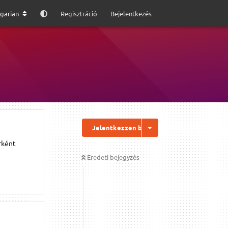
garian
Regisztráció
Bejelentkezés
Jelentkezzen be a válaszhoz
rként
Eredeti bejegyzés