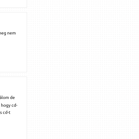
 meg nem
bálom de
 hogy cd-
s cd-t