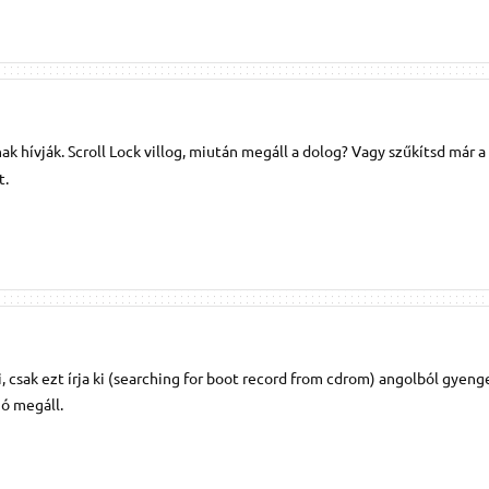
k hívják. Scroll Lock villog, miután megáll a dolog? Vagy szűkítsd már 
t.
 csak ezt írja ki (searching for boot record from cdrom) angolból gyeng
ó megáll.