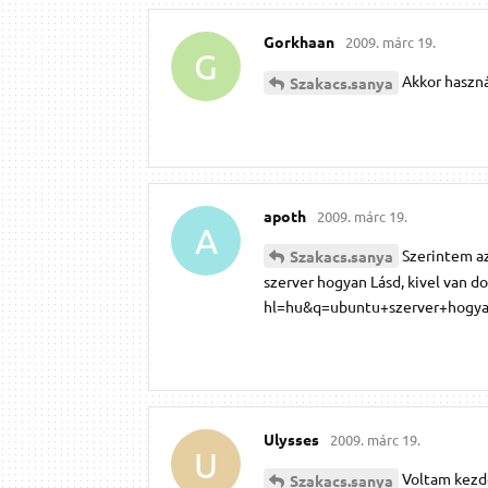
Gorkhaan
2009. márc 19.
G
Akkor használ
Szakacs.​sanya
apoth
2009. márc 19.
A
Szerintem az
Szakacs.​sanya
szerver hogyan Lásd, kivel van 
hl=hu&q=ubuntu+szerver+hog
Ulysses
2009. márc 19.
U
Voltam kezdő
Szakacs.​sanya