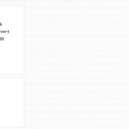
ok
rver-t
ogy