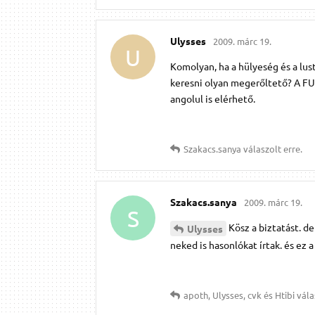
Ulysses
2009. márc 19.
U
Komolyan, ha a hülyeség és a lust
keresni olyan megerőltető? A FUll
angolul is elérhető.
Szakacs.​sanya
válaszolt erre.
Szakacs.​sanya
2009. márc 19.
S
Kösz a biztatást. d
Ulysses
neked is hasonlókat írtak. és ez
apoth
,
Ulysses
,
cvk
és
Htibi
válas