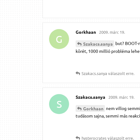
Gorkhaan
2009. márc 19.
G
but? BOOT-na
Szakacs.​sanya
körét, 1000 millió probléma lehe
Szakacs.​sanya
válaszolt erre.
Szakacs.​sanya
2009. márc 19.
S
nem villog semmi,
Gorkhaan
tudásom sajna, semmi más reakci
hysterocrates
válaszolt erre.