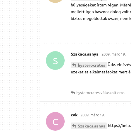
hülyeségeket írtam régen. Másrés
mellett igen hasznos dolog volt
biztos megoldották x-szer, nem k
Szakacs.​sanya
2009. márc 19.
S
Üdv. elnézés
hysterocrates
ezeket az alkalmazásokat mert é
hysterocrates
válaszolt erre.
cvk
2009. márc 19.
C
https://hel
Szakacs.​sanya