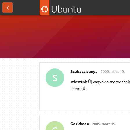
Szakacs.​sanya
2009. márc 19.
S
sziasztok Új vagyok a szerver t
üzemelt.
Gorkhaan
2009. márc 19.