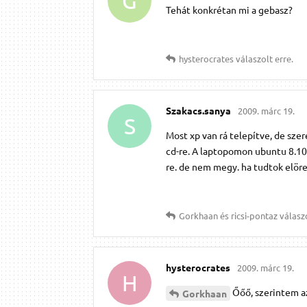
G
Tehát konkrétan mi a gebasz?
hysterocrates
válaszolt erre.
Szakacs.​sanya
2009. márc 19.
S
Most xp van rá telepítve, de sze
cd-re. A laptopomon ubuntu 8.10 
re. de nem megy. ha tudtok elöre 
Gorkhaan
és
ricsi-pontaz
válaszo
hysterocrates
2009. márc 19.
H
Őőő, szerintem a
Gorkhaan