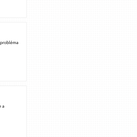
a probléma
e a