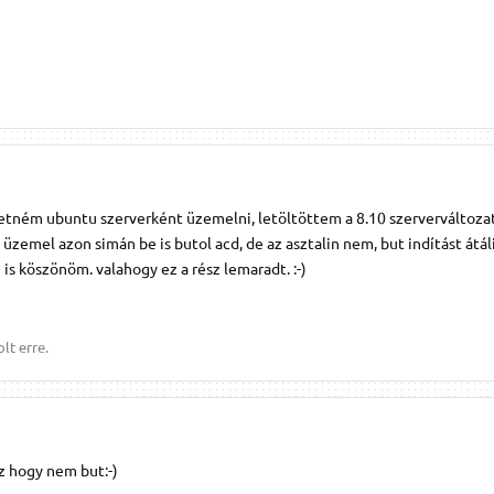
retném ubuntu szerverként üzemelni, letöltöttem a 8.10 szerverváltozat
üzemel azon simán be is butol acd, de az asztalin nem, but indítást átá
is köszönöm. valahogy ez a rész lemaradt. :-)
lt erre.
z hogy nem but:-)