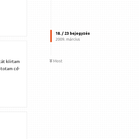
18
. /
23
bejegyzés
2009. március
Most
át kiírtam
litotam cd-