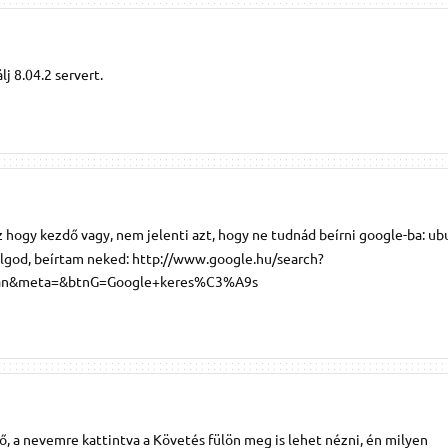
j 8.04.2 servert.
 hogy kezdő vagy, nem jelenti azt, hogy ne tudnád beírni google-ba: u
dolgod, beírtam neked: http://www.google.hu/search?
yan&meta=&btnG=Google+keres%C3%A9s
, a nevemre kattintva a Követés fülön meg is lehet nézni, én milyen