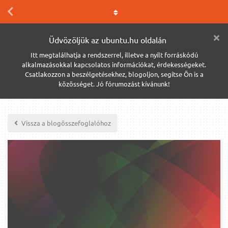
Üdvözöljük az ubuntu.hu oldalán
Itt megtalálhatja a rendszerrel, illetve a nyílt forráskódú
alkalmazásokkal kapcsolatos információkat, érdekességeket.
Csatlakozzon a beszélgetésekhez, blogoljon, segítse Ön is a
közösséget. Jó fórumozást kívánunk!
Vissza a blogösszefoglalóhoz