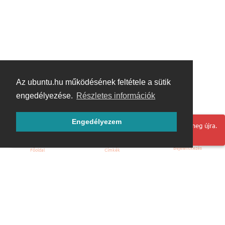
Az ubuntu.hu működésének feltétele a sütik
engedélyezése.
Részletes információk
Engedélyezem
Hoppá! Valami hiba történt. Frissítse az oldalt és próbálja meg újra.
Bejelentkezés
Főoldal
Címkék