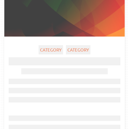
CATEGORY
CATEGORY
Ghost title