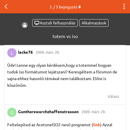
3
. /
3
bejegyzés
Asztali felhasználás
Alkalmazások
totem vs iso
lacko76
2009. márc 29.
L
Üdv! Lenne egy olyan kérdésem,hogy a totemmel hogyan
tudok iso formátumot lejátszani? Keresgéltem a fórumon de
sajna ehhez hasonló témával nem találkoztam. Előre is
köszönöm.
Válasz
Guntherswarchzhaffenstrassen
2009. márc 29.
G
Feltelepíted az AcetoneISO2 nevű programot (
link
) Azzal