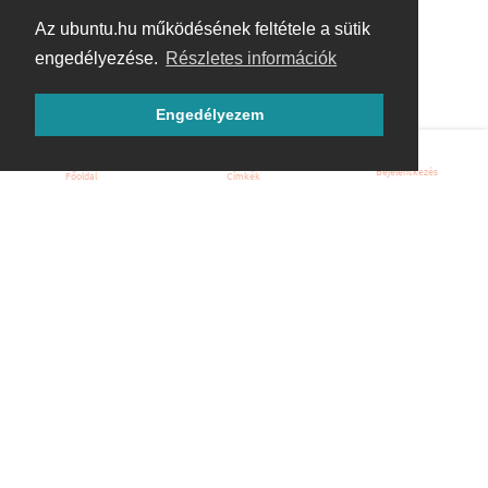
Az ubuntu.hu működésének feltétele a sütik
engedélyezése.
Részletes információk
Engedélyezem
Bejelentkezés
Főoldal
Címkék
Kezdőoldal
Blog
ÁSZF
Szabályzat
Kapcsolat
ubuntu.hu :: Magyar Ubuntu Közösség
© 2007 – 2026