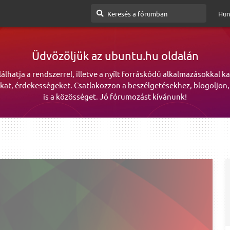
Hun
Üdvözöljük az ubuntu.hu oldalán
lálhatja a rendszerrel, illetve a nyílt forráskódú alkalmazásokkal k
kat, érdekességeket. Csatlakozzon a beszélgetésekhez, blogoljon,
is a közösséget. Jó fórumozást kívánunk!