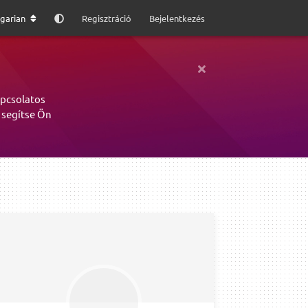
garian
Regisztráció
Bejelentkezés
apcsolatos
 segítse Ön