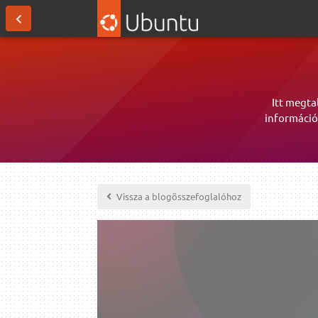
Itt megta
információ
Vissza a blogösszefoglalóhoz