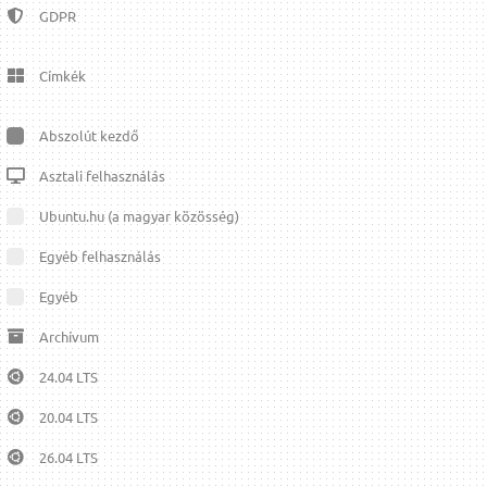
GDPR
Címkék
Abszolút kezdő
Asztali felhasználás
Ubuntu.hu (a magyar közösség)
Egyéb felhasználás
Egyéb
Archívum
24.04 LTS
20.04 LTS
26.04 LTS