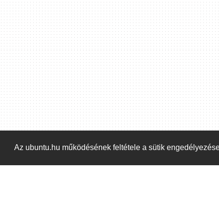
Hoppá! Valami hiba történt. Frissítse az oldalt és próbálja meg újra.
Az ubuntu.hu működésének feltétele a sütik engedélyezés