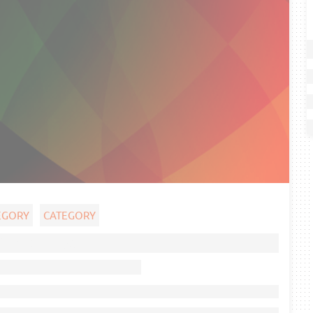
EGORY
CATEGORY
Ghost title