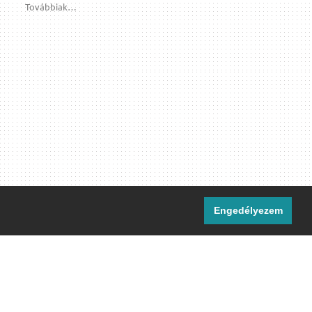
Továbbiak…
Engedélyezem
i csatornáink:
[M]
IRC
rtalma, ahol másként nem jelezzük,