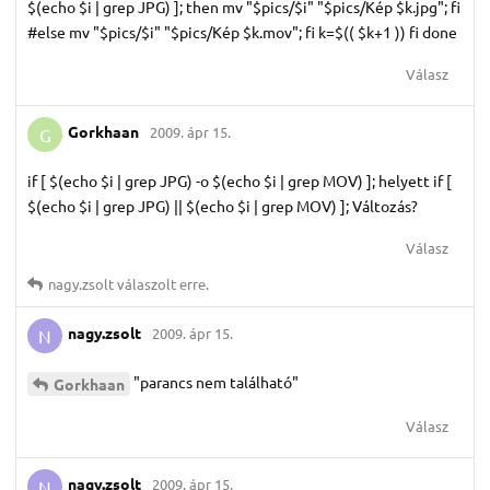
$(echo $i | grep JPG) ]; then mv "$pics/$i" "$pics/Kép $k.jpg"; fi
#else mv "$pics/$i" "$pics/Kép $k.mov"; fi k=$(( $k+1 )) fi done
Válasz
Gorkhaan
2009. ápr 15.
G
if [ $(echo $i | grep JPG) -o $(echo $i | grep MOV) ]; helyett if [
$(echo $i | grep JPG) || $(echo $i | grep MOV) ]; Változás?
Válasz
nagy.​zsolt
válaszolt erre.
nagy.​zsolt
2009. ápr 15.
N
"parancs nem található"
Gorkhaan
Válasz
nagy.​zsolt
2009. ápr 15.
N