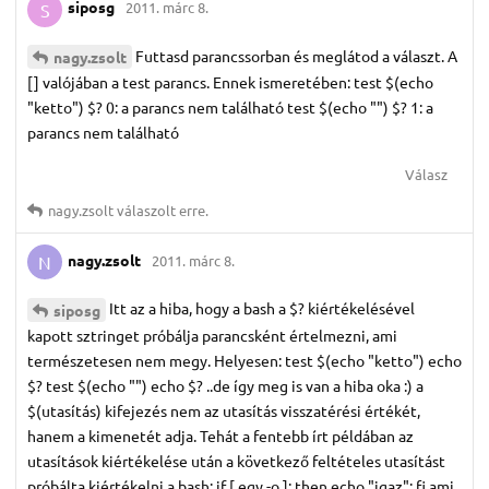
siposg
2011. márc 8.
S
Futtasd parancssorban és meglátod a választ. A
nagy.​zsolt
[] valójában a test parancs. Ennek ismeretében: test $(echo
"ketto") $? 0: a parancs nem található test $(echo "") $? 1: a
parancs nem található
Válasz
nagy.​zsolt
válaszolt erre.
nagy.​zsolt
2011. márc 8.
N
Itt az a hiba, hogy a bash a $? kiértékelésével
siposg
kapott sztringet próbálja parancsként értelmezni, ami
természetesen nem megy. Helyesen: test $(echo "ketto") echo
$? test $(echo "") echo $? ..de így meg is van a hiba oka :) a
$(utasítás) kifejezés nem az utasítás visszatérési értékét,
hanem a kimenetét adja. Tehát a fentebb írt példában az
utasítások kiértékelése után a következő feltételes utasítást
próbálta kiértékelni a bash: if [ egy -o ]; then echo "igaz"; fi ami