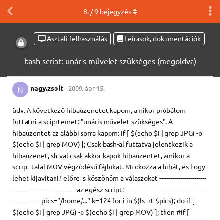
8
. /
9
bejegyzés
Asztali felhasználás
Leírások, dokumentációk
bash script: unáris művelet szükséges (megoldva)
nagy.​zsolt
2009. ápr 15.
N
üdv. A következő hibaüzenetet kapom, amikor próbálom
futtatni a sciprtemet: "unáris művelet szükséges". A
hibaüzentet az alábbi sorra kapom: if [ $(echo $i | grep JPG) -o
$(echo $i | grep MOV) ]; Csak bash-al futtatva jelentkezik a
hibaüzenet, sh-val csak akkor kapok hibaüzentet, amikor a
script talál MOV végződésű fájlokat. Mi okozza a hibát, és hogy
lehet kijavítani? előre is köszönöm a válaszokat ------------------------
-------------------------------- az egész script: ------------------------------------------
-------------- pics="/home/..." k=124 for i in $(ls -rt $pics); do if [
$(echo $i | grep JPG) -o $(echo $i | grep MOV) ]; then #if [