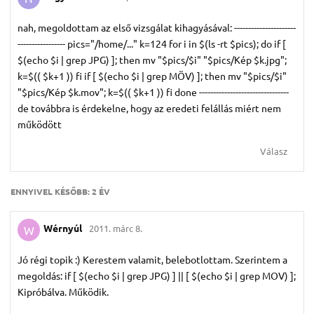
nah, megoldottam az első vizsgálat kihagyásával: ----------------------
----------------- pics="/home/..." k=124 for i in $(ls -rt $pics); do if [
$(echo $i | grep JPG) ]; then mv "$pics/$i" "$pics/Kép $k.jpg";
k=$(( $k+1 )) fi if [ $(echo $i | grep MÖV) ]; then mv "$pics/$i"
"$pics/Kép $k.mov"; k=$(( $k+1 )) fi done --------------------------------
de továbbra is érdekelne, hogy az eredeti felállás miért nem
működött
Válasz
ENNYIVEL KÉSŐBB:
2 ÉV
Wérnyúl
2011. márc 8.
W
Jó régi topik :) Kerestem valamit, belebotlottam. Szerintem a
megoldás: if [ $(echo $i | grep JPG) ] || [ $(echo $i | grep MOV) ];
Kipróbálva. Működik.