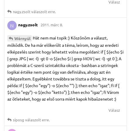
Válasz
nagy.​zsolt
válaszolt erre.
nagy.​zsolt
2011. márc 8.
N
Hát nem mai topik :) Köszönöm a választ,
Wérnyúl
működik. De ha már előkerült a téma, leírom, hogy az eredeti
elképzelés szerint hogy lehetett volna megoldani: if [ $(echo $i
| grep JPG | wc -l) -gt 0 -o $(echo $i | grep MOV | wc -l) -gt 0 ]; A
problémát a C-szerű szintaktika okozta - bashban a sztringek
logikai értéke nem pont úgy van definiálva, ahogy azt én
elképzeltem. Egyébként továbbra se tiszta a dolog, itt egy
példa: if [ $(echo "egy") -o $(echo "") ]; then echo "igaz"; fi if [
$(echo "egy") -o $(echo "ketto") ]; then echo "igaz"; fi Várom
az ötleteket, hogy az első sorra miért kapok hibaüzenetet :)
Válasz
siposg
válaszolt erre.