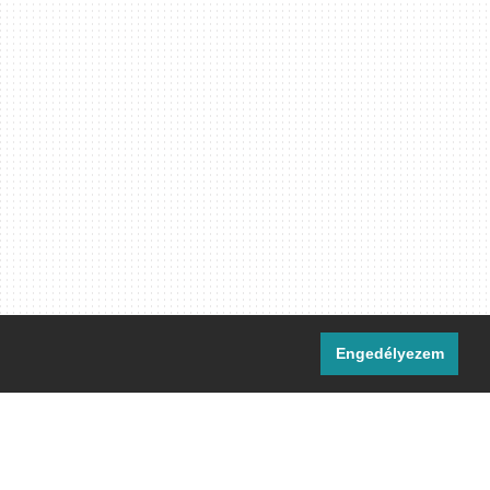
Engedélyezem
i csatornáink:
[M]
IRC