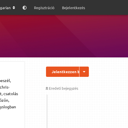
garian
Regisztráció
Bejelentkezés
Jelentkezzen be a válaszhoz
beszél,
chris-
Eredeti bejegyzés
, csatolás
közön,
syslogban