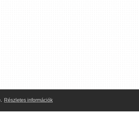
e.
Részletes információk
Közösség
Önkéntes segítők:
Megtekintés