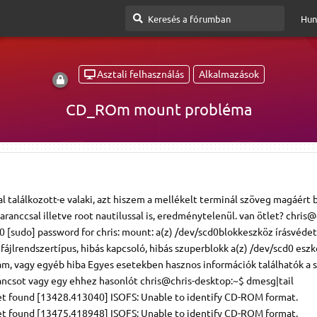
Hun
Asztali felhasználás
Alkalmazások
CD_ROm mount probléma
l találkozott-e valaki, azt hiszem a mellékelt terminál szöveg magáért 
aranccsal illetve root nautilussal is, eredménytelenül. van ötlet? chris@
[sudo] password for chris: mount: a(z) /dev/scd0blokkeszköz írásvédett
fájlrendszertípus, hibás kapcsoló, hibás szuperblokk a(z) /dev/scd0 esz
m, vagy egyéb hiba Egyes esetekben hasznos információk találhatók a 
arancsot vagy egy ehhez hasonlót chris@chris-desktop:~$ dmesg|tail
et found [13428.413040] ISOFS: Unable to identify CD-ROM format.
et found [13475.418948] ISOFS: Unable to identify CD-ROM format.