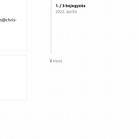
1
. /
3
bejegyzés
2022. április
is@chris-
Most