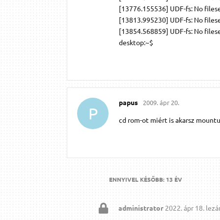
[13776.155536] UDF-fs: No files
[13813.995230] UDF-fs: No files
[13854.568859] UDF-fs: No files
desktop:~$
papus
2009. ápr 20.
P
cd rom-ot miért is akarsz mountul
ENNYIVEL KÉSŐBB:
13 ÉV
administrator
2022. ápr 18.
lezár