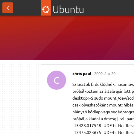
chris paul
2009. ápr 20.
C
Sziasztok Érdeklődnék, hasonlóva
próbálkoztam az általa ajánlott p
desktop:~$ sudo mount /dev/scd0 
csak olvashatóként mount: hibás 
hiányzó kódlap vagy segédprogra
próbálja kiadni a dmesg | tail p
[13428.017548] UDF-fs: No files
[13475.023675] UDF-fs: No files