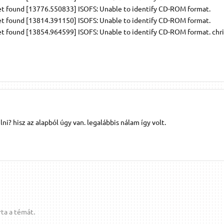
et found [13776.550833] ISOFS: Unable to identify CD-ROM format.
et found [13814.391150] ISOFS: Unable to identify CD-ROM format.
et found [13854.964599] ISOFS: Unable to identify CD-ROM format. chr
ni? hisz az alapból úgy van. legalábbis nálam így volt.
ta a témát.