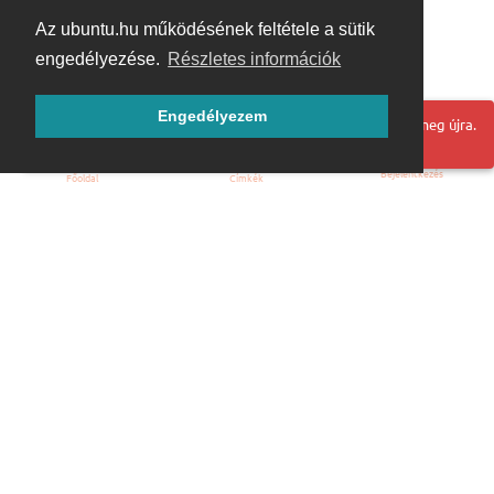
Az ubuntu.hu működésének feltétele a sütik
engedélyezése.
Részletes információk
Engedélyezem
Hoppá! Valami hiba történt. Frissítse az oldalt és próbálja meg újra.
Bejelentkezés
Főoldal
Címkék
Kezdőoldal
Blog
ÁSZF
Szabályzat
Kapcsolat
ubuntu.hu :: Magyar Ubuntu Közösség
© 2007 – 2026