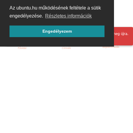
Az ubuntu.hu működésének feltétele a sütik
engedélyezése.
Részletes információk
Engedélyezem
Hoppá! Valami hiba történt. Frissítse az oldalt és próbálja meg újra.
Bejelentkezés
Főoldal
Címkék
Kezdőoldal
Blog
ÁSZF
Szabályzat
Kapcsolat
ubuntu.hu :: Magyar Ubuntu Közösség
© 2007 – 2026