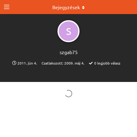
Bejegyzések
S
szgab75
2011. jún 4.
Csatlakozott:
2009. máj 4.
0
legjobb válasz