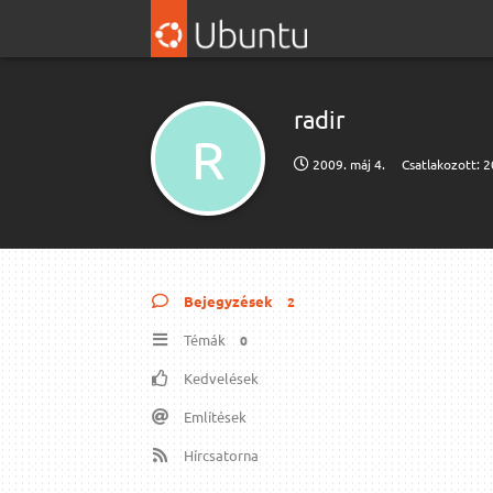
radir
R
2009. máj 4.
Csatlakozott:
2
Bejegyzések
2
Témák
0
Kedvelések
Említések
Hírcsatorna