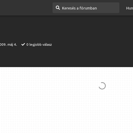
Hun
009. máj 4.
0
legjobb válasz