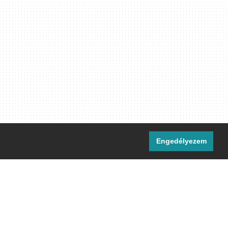
Engedélyezem
i csatornáink:
[M]
IRC
rtalma, ahol másként nem jelezzük,
ommons Nevezd meg! – Így add tovább!
licenc