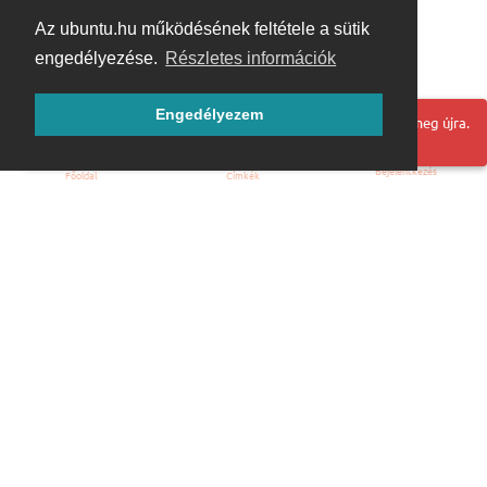
Az ubuntu.hu működésének feltétele a sütik
engedélyezése.
Részletes információk
Engedélyezem
Hoppá! Valami hiba történt. Frissítse az oldalt és próbálja meg újra.
Bejelentkezés
Főoldal
Címkék
Kezdőoldal
Blog
ÁSZF
Szabályzat
Kapcsolat
ubuntu.hu :: Magyar Ubuntu Közösség
© 2007 – 2026