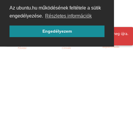
Az ubuntu.hu működésének feltétele a sütik
engedélyezése.
Részletes információk
Engedélyezem
Hoppá! Valami hiba történt. Frissítse az oldalt és próbálja meg újra.
Bejelentkezés
Főoldal
Címkék
Kezdőoldal
Blog
ÁSZF
Szabályzat
Kapcsolat
ubuntu.hu :: Magyar Ubuntu Közösség
© 2007 – 2026