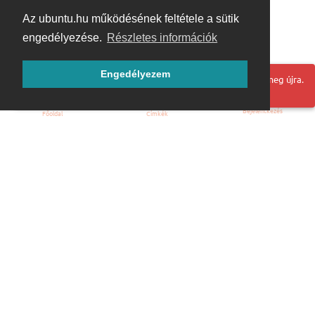
Az ubuntu.hu működésének feltétele a sütik
engedélyezése.
Részletes információk
Engedélyezem
Hoppá! Valami hiba történt. Frissítse az oldalt és próbálja meg újra.
Bejelentkezés
Főoldal
Címkék
Kezdőoldal
Blog
ÁSZF
Szabályzat
Kapcsolat
ubuntu.hu :: Magyar Ubuntu Közösség
© 2007 – 2026