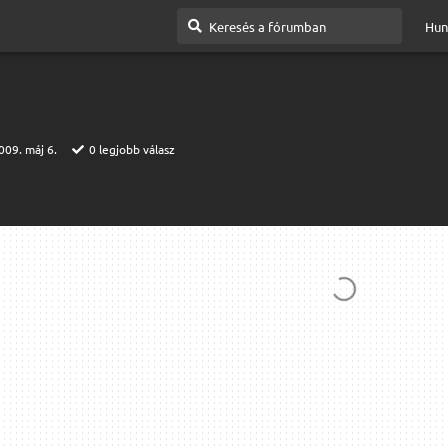
Hun
009. máj 6.
0
legjobb válasz