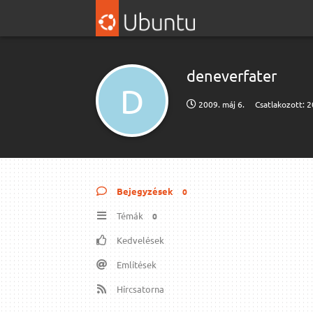
deneverfater
D
2009. máj 6.
Csatlakozott:
2
Bejegyzések
0
Témák
0
Kedvelések
Említések
Hírcsatorna