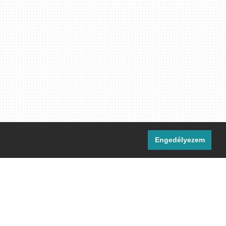
Engedélyezem
i csatornáink:
[M]
IRC
rtalma, ahol másként nem jelezzük,
ommons Nevezd meg! – Így add tovább!
licenc