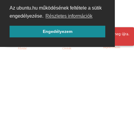
Az ubuntu.hu működésének feltétele a sütik
engedélyezése.
Részletes információk
Engedélyezem
Hoppá! Valami hiba történt. Frissítse az oldalt és próbálja meg újra.
Bejelentkezés
Főoldal
Címkék
Kezdőoldal
Blog
ÁSZF
Szabályzat
Kapcsolat
ubuntu.hu :: Magyar Ubuntu Közösség
© 2007 – 2026