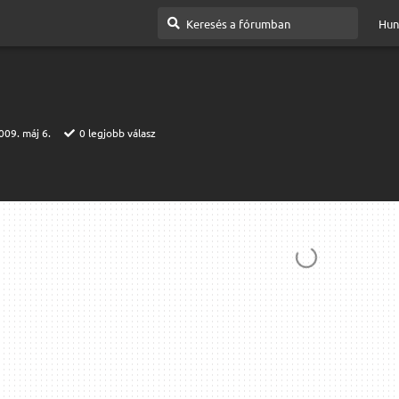
Hun
009. máj 6.
0
legjobb válasz