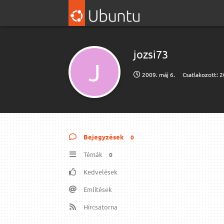
jozsi73
J
2009. máj 6.
Csatlakozott:
2
Bejegyzések
0
Témák
0
Kedvelések
Említések
Hírcsatorna