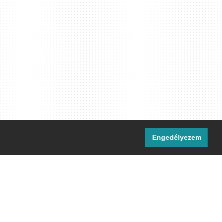
Engedélyezem
i csatornáink:
[M]
IRC
rtalma, ahol másként nem jelezzük,
ommons Nevezd meg! – Így add tovább!
licenc