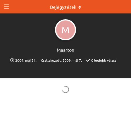
Bejegyzések
M
Maarton
2009. máj 21.
Csatlakozott:
2009. máj 7.
0
legjobb válasz