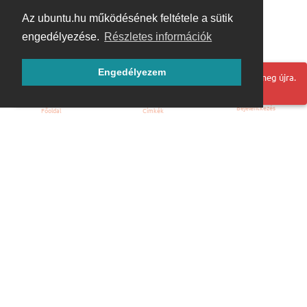
Az ubuntu.hu működésének feltétele a sütik
engedélyezése.
Részletes információk
Engedélyezem
Hoppá! Valami hiba történt. Frissítse az oldalt és próbálja meg újra.
Bejelentkezés
Főoldal
Címkék
Kezdőoldal
Blog
ÁSZF
Szabályzat
Kapcsolat
ubuntu.hu :: Magyar Ubuntu Közösség
© 2007 – 2026