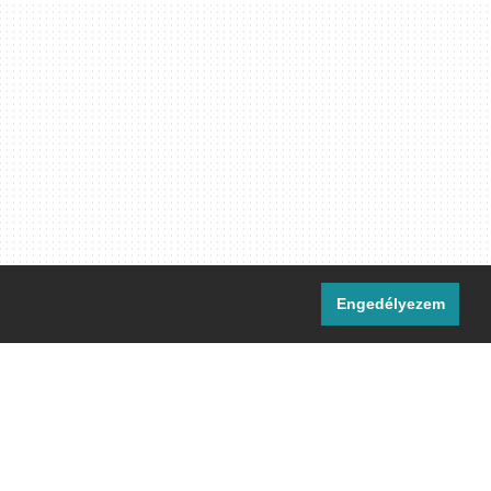
Engedélyezem
i csatornáink:
[M]
IRC
rtalma, ahol másként nem jelezzük,
ommons Nevezd meg! – Így add tovább!
licenc