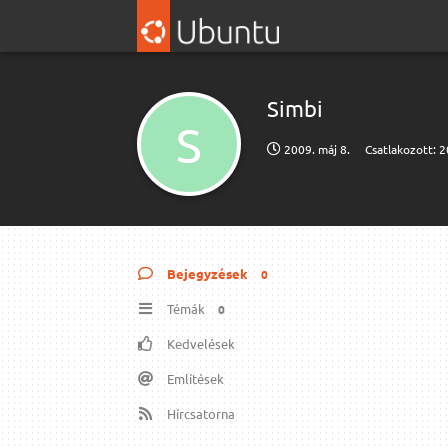
Simbi
S
2009. máj 8.
Csatlakozott:
2
Bejegyzések
0
Témák
0
Kedvelések
Említések
Hírcsatorna