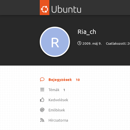
Ria_ch
R
2009. máj 9.
Csatlakozott:
2
Bejegyzések
10
Témák
1
Kedvelések
Említések
Hírcsatorna