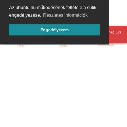
Az ubuntu.hu működésének feltétele a sütik
engedélyezése.
Részletes információk
Engedélyezem
Hoppá! Valami hiba történt. Frissítse az oldalt és próbálja meg újra.
Bejelentkezés
Főoldal
Címkék
Kezdőoldal
Blog
ÁSZF
Szabályzat
Kapcsolat
ubuntu.hu :: Magyar Ubuntu Közösség
© 2007 – 2026