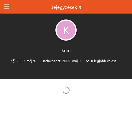
Bejegyzések
K
kdm
2009. máj 9.
Csatlakozott:
2009. máj 9.
0
legjobb válasz