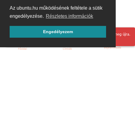
Az ubuntu.hu működésének feltétele a sütik
engedélyezése.
Részletes információk
Engedélyezem
Hoppá! Valami hiba történt. Frissítse az oldalt és próbálja meg újra.
Bejelentkezés
Főoldal
Címkék
Kezdőoldal
Blog
ÁSZF
Szabályzat
Kapcsolat
ubuntu.hu :: Magyar Ubuntu Közösség
© 2007 – 2026