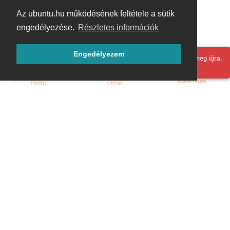
Az ubuntu.hu működésének feltétele a sütik
engedélyezése.
Részletes információk
Engedélyezem
Hoppá! Valami hiba történt. Frissítse az oldalt és próbálja meg újra.
Bejelentkezés
Főoldal
Címkék
Kezdőoldal
Blog
ÁSZF
Szabályzat
Kapcsolat
ubuntu.hu :: Magyar Ubuntu Közösség
© 2007 – 2026