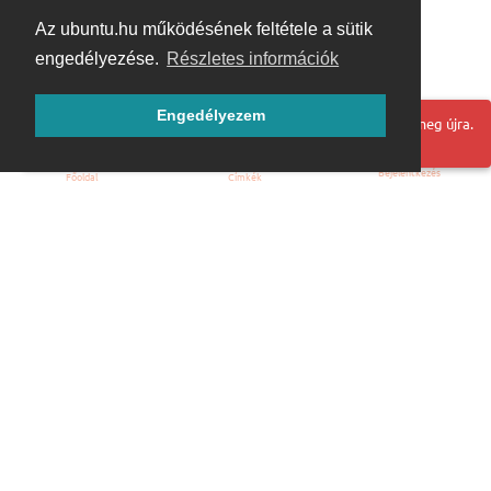
Az ubuntu.hu működésének feltétele a sütik
engedélyezése.
Részletes információk
Engedélyezem
Hoppá! Valami hiba történt. Frissítse az oldalt és próbálja meg újra.
Bejelentkezés
Főoldal
Címkék
Kezdőoldal
Blog
ÁSZF
Szabályzat
Kapcsolat
ubuntu.hu :: Magyar Ubuntu Közösség
© 2007 – 2026