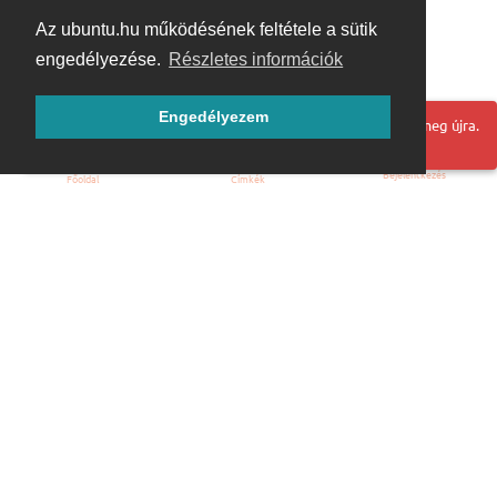
Az ubuntu.hu működésének feltétele a sütik
engedélyezése.
Részletes információk
Engedélyezem
Hoppá! Valami hiba történt. Frissítse az oldalt és próbálja meg újra.
Bejelentkezés
Főoldal
Címkék
Kezdőoldal
Blog
ÁSZF
Szabályzat
Kapcsolat
ubuntu.hu :: Magyar Ubuntu Közösség
© 2007 – 2026