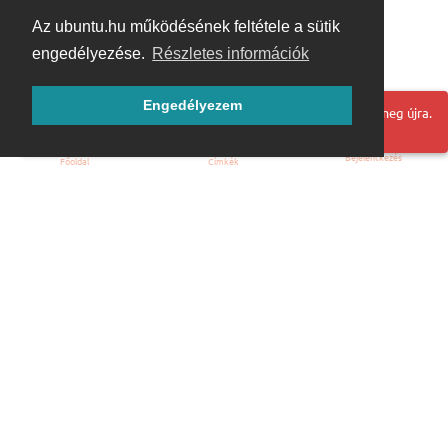
Az ubuntu.hu működésének feltétele a sütik
engedélyezése.
Részletes információk
Engedélyezem
Hoppá! Valami hiba történt. Frissítse az oldalt és próbálja meg újra.
Bejelentkezés
Főoldal
Címkék
Kezdőoldal
Blog
ÁSZF
Szabályzat
Kapcsolat
ubuntu.hu :: Magyar Ubuntu Közösség
© 2007 – 2026