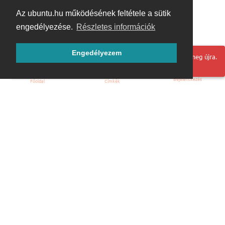
Az ubuntu.hu működésének feltétele a sütik
engedélyezése.
Részletes információk
Engedélyezem
Hoppá! Valami hiba történt. Frissítse az oldalt és próbálja meg újra.
Bejelentkezés
Főoldal
Címkék
Kezdőoldal
Blog
ÁSZF
Szabályzat
Kapcsolat
ubuntu.hu :: Magyar Ubuntu Közösség
© 2007 – 2026