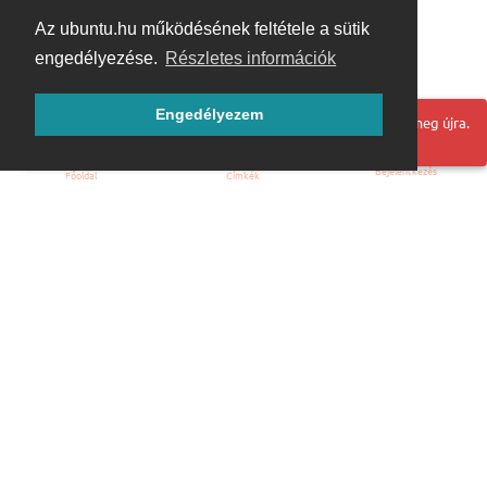
Az ubuntu.hu működésének feltétele a sütik
engedélyezése.
Részletes információk
Engedélyezem
Hoppá! Valami hiba történt. Frissítse az oldalt és próbálja meg újra.
Bejelentkezés
Főoldal
Címkék
Kezdőoldal
Blog
ÁSZF
Szabályzat
Kapcsolat
ubuntu.hu :: Magyar Ubuntu Közösség
© 2007 – 2026