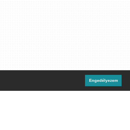
Engedélyezem
i csatornáink:
[M]
IRC
rtalma, ahol másként nem jelezzük,
ommons Nevezd meg! – Így add tovább!
licenc