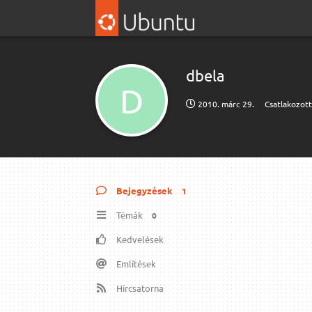
dbela
D
2010. márc 29.
Csatlakozot
Bejegyzések
1
Témák
0
Kedvelések
Említések
Hírcsatorna