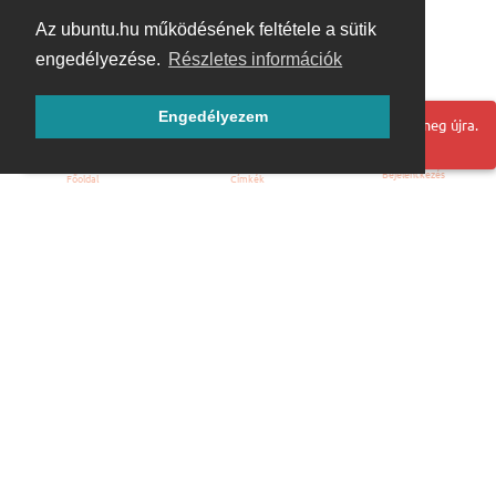
Az ubuntu.hu működésének feltétele a sütik
engedélyezése.
Részletes információk
Engedélyezem
Hoppá! Valami hiba történt. Frissítse az oldalt és próbálja meg újra.
Bejelentkezés
Főoldal
Címkék
Kezdőoldal
Blog
ÁSZF
Szabályzat
Kapcsolat
ubuntu.hu :: Magyar Ubuntu Közösség
© 2007 – 2026