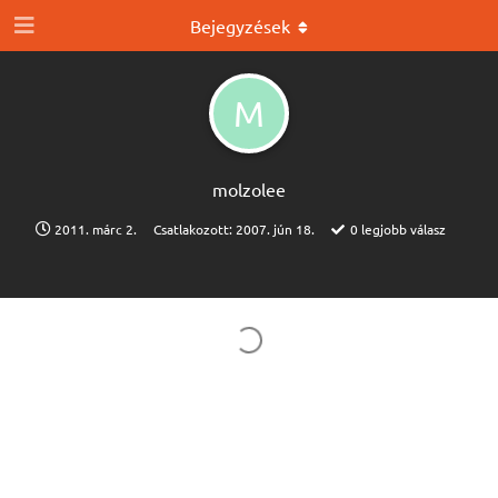
Bejegyzések
M
molzolee
2011. márc 2.
Csatlakozott:
2007. jún 18.
0
legjobb válasz