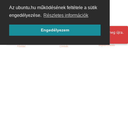
Az ubuntu.hu működésének feltétele a sütik
engedélyezése.
Részletes információk
Engedélyezem
Hoppá! Valami hiba történt. Frissítse az oldalt és próbálja meg újra.
Bejelentkezés
Főoldal
Címkék
Kezdőoldal
Blog
ÁSZF
Szabályzat
Kapcsolat
ubuntu.hu :: Magyar Ubuntu Közösség
© 2007 – 2026