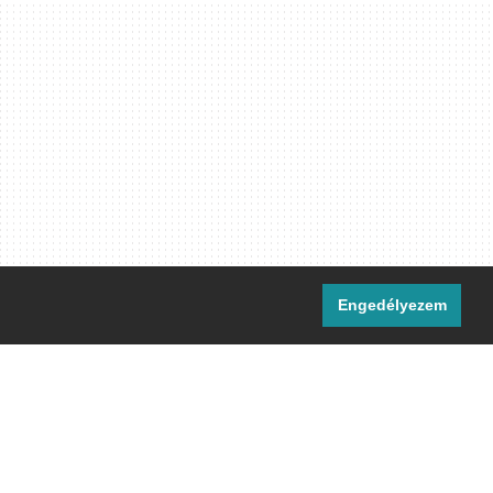
Engedélyezem
i csatornáink:
[M]
IRC
rtalma, ahol másként nem jelezzük,
ommons Nevezd meg! – Így add tovább!
licenc