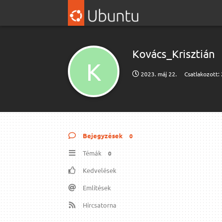
Kovács_Krisztián
K
2023. máj 22.
Csatlakozott:
Bejegyzések
0
Témák
0
Kedvelések
Említések
Hírcsatorna