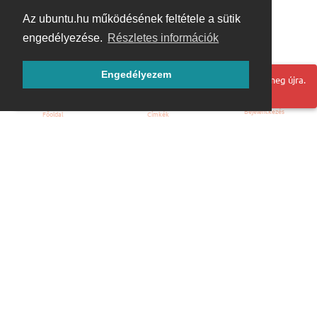
Az ubuntu.hu működésének feltétele a sütik
engedélyezése.
Részletes információk
Engedélyezem
Hoppá! Valami hiba történt. Frissítse az oldalt és próbálja meg újra.
Bejelentkezés
Főoldal
Címkék
Kezdőoldal
Blog
ÁSZF
Szabályzat
Kapcsolat
ubuntu.hu :: Magyar Ubuntu Közösség
© 2007 – 2026