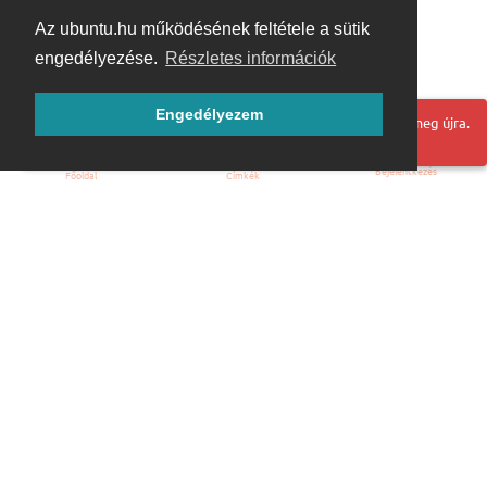
Az ubuntu.hu működésének feltétele a sütik
engedélyezése.
Részletes információk
Engedélyezem
Hoppá! Valami hiba történt. Frissítse az oldalt és próbálja meg újra.
Bejelentkezés
Főoldal
Címkék
Kezdőoldal
Blog
ÁSZF
Szabályzat
Kapcsolat
ubuntu.hu :: Magyar Ubuntu Közösség
© 2007 – 2026