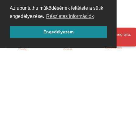
Az ubuntu.hu működésének feltétele a sütik
engedélyezése.
Részletes információk
Engedélyezem
Hoppá! Valami hiba történt. Frissítse az oldalt és próbálja meg újra.
Bejelentkezés
Főoldal
Címkék
Kezdőoldal
Blog
ÁSZF
Szabályzat
Kapcsolat
ubuntu.hu :: Magyar Ubuntu Közösség
© 2007 – 2026