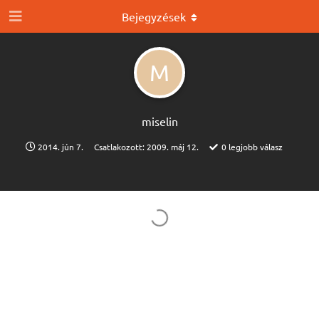
Bejegyzések
M
miselin
2014. jún 7.
Csatlakozott:
2009. máj 12.
0
legjobb válasz