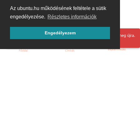
Az ubuntu.hu működésének feltétele a sütik
engedélyezése.
Részletes információk
Engedélyezem
Hoppá! Valami hiba történt. Frissítse az oldalt és próbálja meg újra.
Bejelentkezés
Főoldal
Címkék
Kezdőoldal
Blog
ÁSZF
Szabályzat
Kapcsolat
ubuntu.hu :: Magyar Ubuntu Közösség
© 2007 – 2026