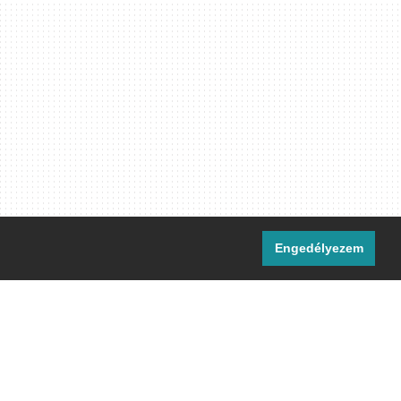
Engedélyezem
i csatornáink:
[M]
IRC
rtalma, ahol másként nem jelezzük,
ommons Nevezd meg! – Így add tovább!
licenc