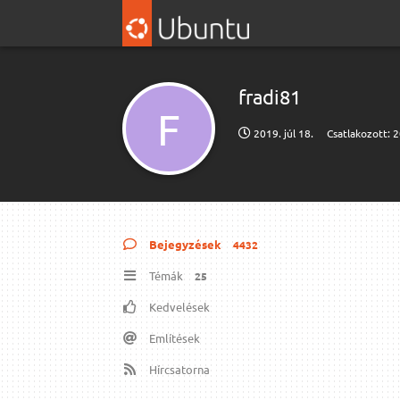
fradi81
F
2019. júl 18.
Csatlakozott:
2
Bejegyzések
4432
Témák
25
Kedvelések
Említések
Hírcsatorna