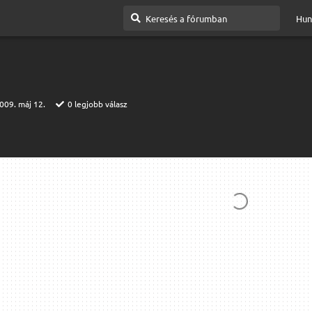
Hun
009. máj 12.
0
legjobb válasz