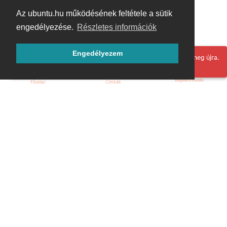
Az ubuntu.hu működésének feltétele a sütik
engedélyezése.
Részletes információk
Engedélyezem
Hoppá! Valami hiba történt. Frissítse az oldalt és próbálja meg újra.
Bejelentkezés
Főoldal
Címkék
Kezdőoldal
Blog
ÁSZF
Szabályzat
Kapcsolat
ubuntu.hu :: Magyar Ubuntu Közösség
© 2007 – 2026