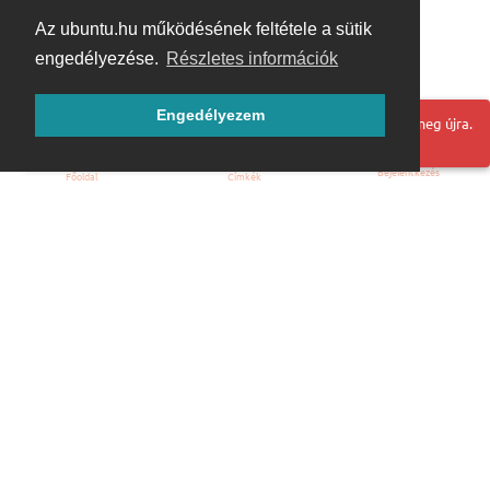
Az ubuntu.hu működésének feltétele a sütik
engedélyezése.
Részletes információk
Engedélyezem
Hoppá! Valami hiba történt. Frissítse az oldalt és próbálja meg újra.
Bejelentkezés
Főoldal
Címkék
Kezdőoldal
Blog
ÁSZF
Szabályzat
Kapcsolat
ubuntu.hu :: Magyar Ubuntu Közösség
© 2007 – 2026