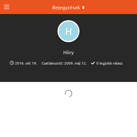
Bejegyzések
H
Höry
2016. okt 19.
Csatlakozott:
2009. máj 12.
0
legjobb válasz