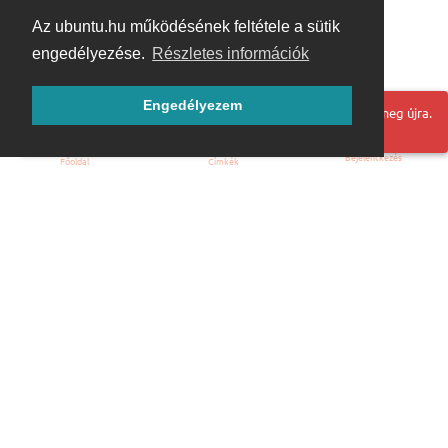
Az ubuntu.hu működésének feltétele a sütik
engedélyezése.
Részletes információk
Engedélyezem
Hoppá! Valami hiba történt. Frissítse az oldalt és próbálja meg újra.
Bejelentkezés
Főoldal
Címkék
Kezdőoldal
Blog
ÁSZF
Szabályzat
Kapcsolat
ubuntu.hu :: Magyar Ubuntu Közösség
© 2007 – 2026