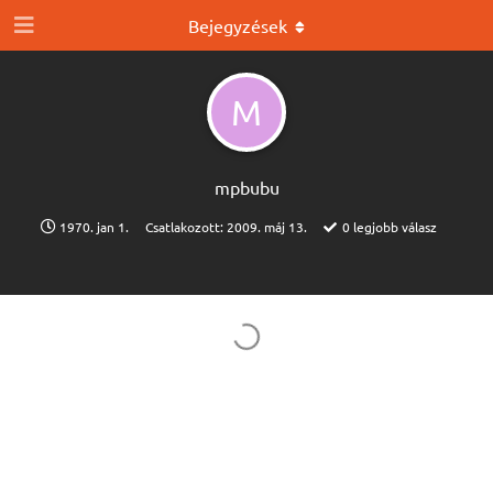
Bejegyzések
M
mpbubu
1970. jan 1.
Csatlakozott:
2009. máj 13.
0
legjobb válasz