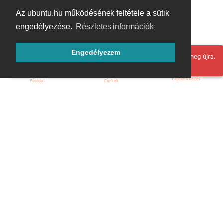
Az ubuntu.hu működésének feltétele a sütik
engedélyezése.
Részletes információk
Engedélyezem
Hoppá! Valami hiba történt. Frissítse az oldalt és próbálja meg újra.
Bejelentkezés
Főoldal
Címkék
Kezdőoldal
Blog
ÁSZF
Szabályzat
Kapcsolat
ubuntu.hu :: Magyar Ubuntu Közösség
© 2007 – 2026