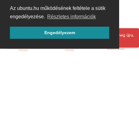
Az ubuntu.hu működésének feltétele a sütik
engedélyezése.
Részletes információk
Engedélyezem
Hoppá! Valami hiba történt. Frissítse az oldalt és próbálja meg újra.
Bejelentkezés
Főoldal
Címkék
Kezdőoldal
Blog
ÁSZF
Szabályzat
Kapcsolat
ubuntu.hu :: Magyar Ubuntu Közösség
© 2007 – 2026