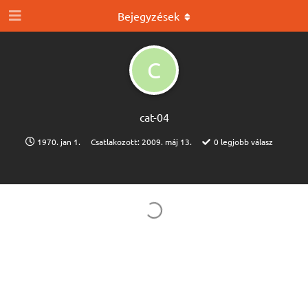
Bejegyzések
C
cat-04
1970. jan 1.
Csatlakozott:
2009. máj 13.
0
legjobb válasz