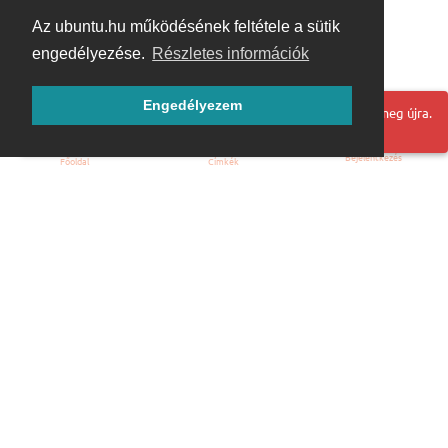
Az ubuntu.hu működésének feltétele a sütik
engedélyezése.
Részletes információk
Engedélyezem
Hoppá! Valami hiba történt. Frissítse az oldalt és próbálja meg újra.
Bejelentkezés
Főoldal
Címkék
Kezdőoldal
Blog
ÁSZF
Szabályzat
Kapcsolat
ubuntu.hu :: Magyar Ubuntu Közösség
© 2007 – 2026