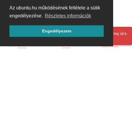
Az ubuntu.hu működésének feltétele a sütik
engedélyezése.
Részletes információk
Engedélyezem
Hoppá! Valami hiba történt. Frissítse az oldalt és próbálja meg újra.
Bejelentkezés
Főoldal
Címkék
Kezdőoldal
Blog
ÁSZF
Szabályzat
Kapcsolat
ubuntu.hu :: Magyar Ubuntu Közösség
© 2007 – 2026