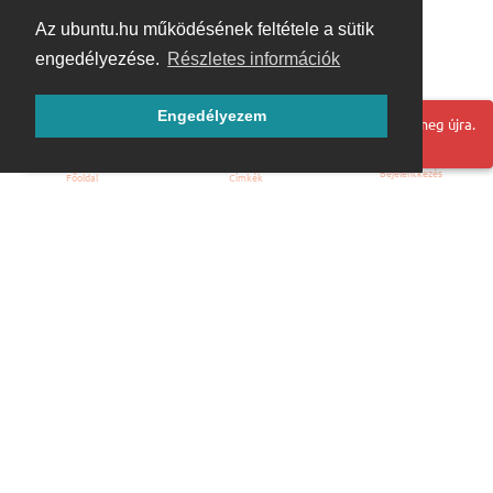
Az ubuntu.hu működésének feltétele a sütik
engedélyezése.
Részletes információk
Engedélyezem
Hoppá! Valami hiba történt. Frissítse az oldalt és próbálja meg újra.
Bejelentkezés
Főoldal
Címkék
Kezdőoldal
Blog
ÁSZF
Szabályzat
Kapcsolat
ubuntu.hu :: Magyar Ubuntu Közösség
© 2007 – 2026