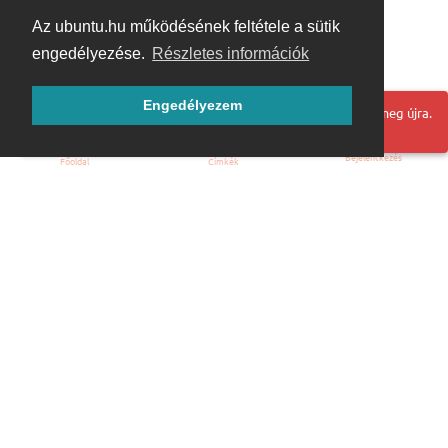
Az ubuntu.hu működésének feltétele a sütik
engedélyezése.
Részletes információk
Engedélyezem
Hoppá! Valami hiba történt. Frissítse az oldalt és próbálja meg újra.
Bejelentkezés
Főoldal
Címkék
Kezdőoldal
Blog
ÁSZF
Szabályzat
Kapcsolat
ubuntu.hu :: Magyar Ubuntu Közösség
© 2007 – 2026