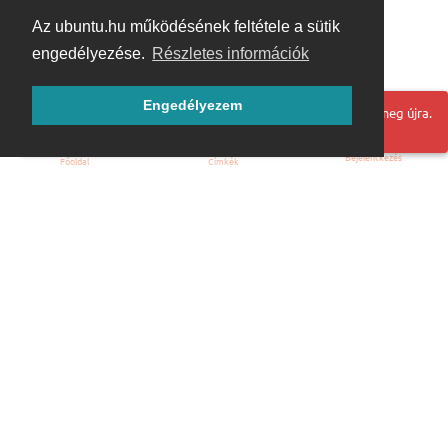
Az ubuntu.hu működésének feltétele a sütik
engedélyezése.
Részletes információk
Engedélyezem
Hoppá! Valami hiba történt. Frissítse az oldalt és próbálja meg újra.
Bejelentkezés
Főoldal
Címkék
Kezdőoldal
Blog
ÁSZF
Szabályzat
Kapcsolat
ubuntu.hu :: Magyar Ubuntu Közösség
© 2007 – 2026