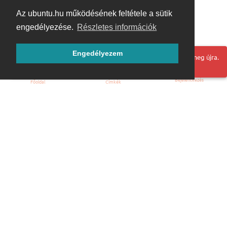
Az ubuntu.hu működésének feltétele a sütik
engedélyezése.
Részletes információk
Engedélyezem
Hoppá! Valami hiba történt. Frissítse az oldalt és próbálja meg újra.
Bejelentkezés
Főoldal
Címkék
Kezdőoldal
Blog
ÁSZF
Szabályzat
Kapcsolat
ubuntu.hu :: Magyar Ubuntu Közösség
© 2007 – 2026