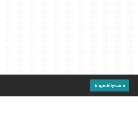
Engedélyezem
i csatornáink:
[M]
IRC
rtalma, ahol másként nem jelezzük,
ommons Nevezd meg! – Így add tovább!
licenc