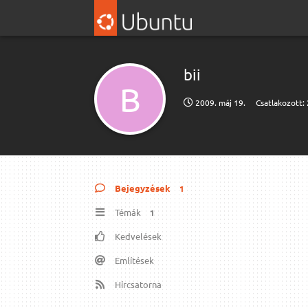
bii
B
2009. máj 19.
Csatlakozott:
Bejegyzések
1
Témák
1
Kedvelések
Említések
Hírcsatorna