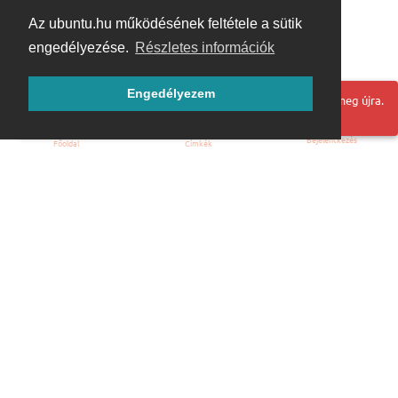
Az ubuntu.hu működésének feltétele a sütik
engedélyezése.
Részletes információk
Engedélyezem
Hoppá! Valami hiba történt. Frissítse az oldalt és próbálja meg újra.
Bejelentkezés
Főoldal
Címkék
Kezdőoldal
Blog
ÁSZF
Szabályzat
Kapcsolat
ubuntu.hu :: Magyar Ubuntu Közösség
© 2007 – 2026